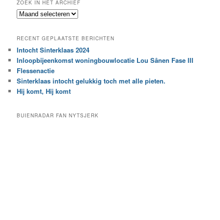
ZOEK IN HET ARCHIEF
k
Z
n
o
a
e
a
RECENT GEPLAATSTE BERICHTEN
k
r
Intocht Sinterklaas 2024
i
e
Inloopbijeenkomst woningbouwlocatie Lou Sânen Fase III
n
e
h
Flessenactie
n
e
Sinterklaas intocht gelukkig toch met alle pieten.
b
t
e
Hij komt, Hij komt
a
p
r
a
BUIENRADAR FAN NYTSJERK
c
a
h
l
i
d
e
e
f
c
a
t
e
g
o
r