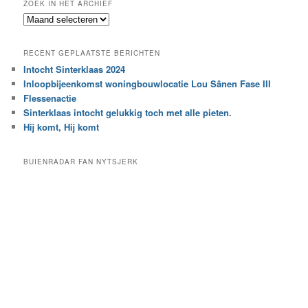
ZOEK IN HET ARCHIEF
k
Z
n
o
a
e
a
RECENT GEPLAATSTE BERICHTEN
k
r
Intocht Sinterklaas 2024
i
e
Inloopbijeenkomst woningbouwlocatie Lou Sânen Fase III
n
e
h
Flessenactie
n
e
Sinterklaas intocht gelukkig toch met alle pieten.
b
t
e
Hij komt, Hij komt
a
p
r
a
BUIENRADAR FAN NYTSJERK
c
a
h
l
i
d
e
e
f
c
a
t
e
g
o
r