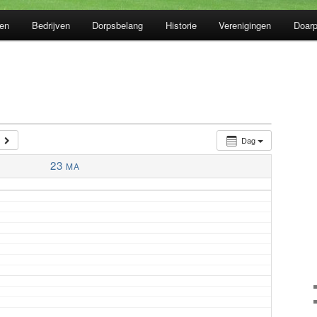
en
Bedrijven
Dorpsbelang
Historie
Verenigingen
Doarp
Dag
23
MA