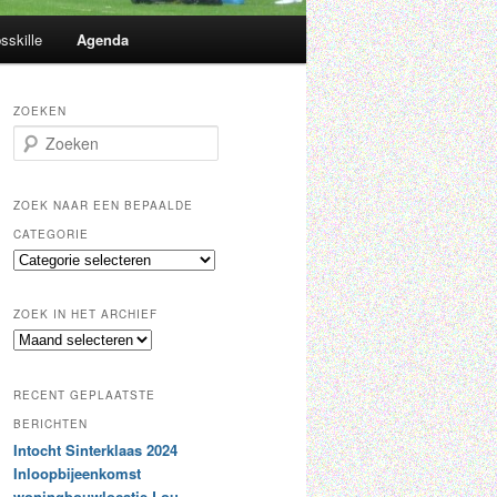
sskille
Agenda
ZOEKEN
Z
o
e
k
ZOEK NAAR EEN BEPAALDE
e
CATEGORIE
n
Z
o
e
ZOEK IN HET ARCHIEF
k
Z
n
o
a
e
a
RECENT GEPLAATSTE
k
r
i
BERICHTEN
e
n
Intocht Sinterklaas 2024
e
h
n
Inloopbijeenkomst
e
b
woningbouwlocatie Lou