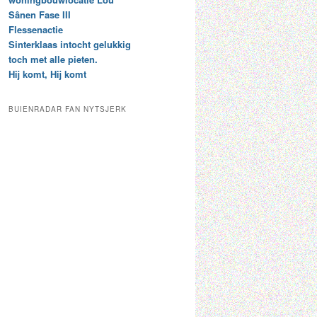
t
e
Sânen Fase III
a
p
Flessenactie
r
a
Sinterklaas intocht gelukkig
c
a
toch met alle pieten.
h
l
Hij komt, Hij komt
i
d
e
e
f
c
BUIENRADAR FAN NYTSJERK
a
t
e
g
o
r
i
e