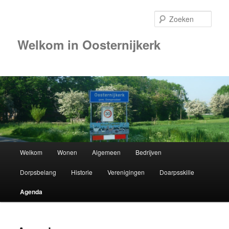
Zoek
Welkom in Oosternijkerk
00:00
01:00
02:00
Hoofdmenu
Welkom
Wonen
Algemeen
Bedrijven
Spring
03:00
Dorpsbelang
Historie
Verenigingen
Doarpsskille
naar
04:00
Agenda
de
05:00
primaire