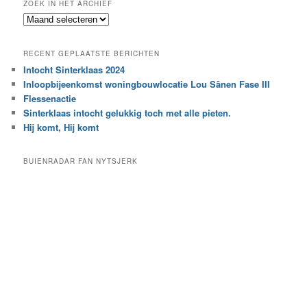
ZOEK IN HET ARCHIEF
k
Z
n
o
a
e
a
RECENT GEPLAATSTE BERICHTEN
k
r
Intocht Sinterklaas 2024
i
e
Inloopbijeenkomst woningbouwlocatie Lou Sânen Fase III
n
e
h
Flessenactie
n
e
Sinterklaas intocht gelukkig toch met alle pieten.
b
t
e
Hij komt, Hij komt
a
p
r
a
BUIENRADAR FAN NYTSJERK
c
a
h
l
i
d
e
e
f
c
a
t
e
g
o
r