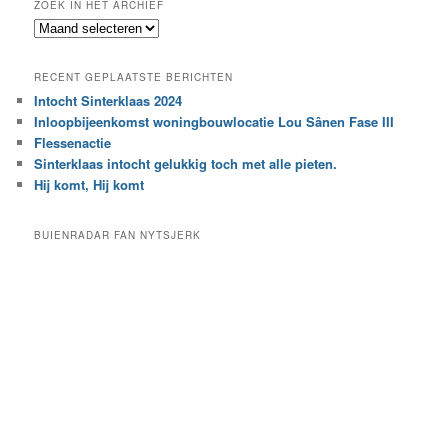
ZOEK IN HET ARCHIEF
k
Z
n
o
a
e
a
RECENT GEPLAATSTE BERICHTEN
k
r
Intocht Sinterklaas 2024
i
e
Inloopbijeenkomst woningbouwlocatie Lou Sânen Fase III
n
e
h
Flessenactie
n
e
Sinterklaas intocht gelukkig toch met alle pieten.
b
t
e
Hij komt, Hij komt
a
p
r
a
BUIENRADAR FAN NYTSJERK
c
a
h
l
i
d
e
e
f
c
a
t
e
g
o
r