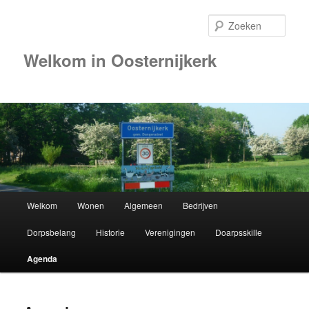
Zoek
Welkom in Oosternijkerk
00:00
01:00
02:00
Hoofdmenu
Welkom
Wonen
Algemeen
Bedrijven
Spring
03:00
Dorpsbelang
Historie
Verenigingen
Doarpsskille
naar
04:00
Agenda
de
05:00
primaire