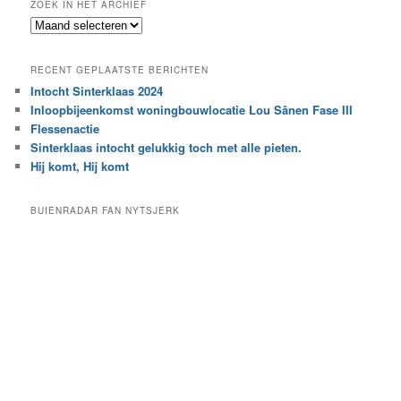
ZOEK IN HET ARCHIEF
k
Z
n
o
a
e
a
RECENT GEPLAATSTE BERICHTEN
k
r
Intocht Sinterklaas 2024
i
e
Inloopbijeenkomst woningbouwlocatie Lou Sânen Fase III
n
e
h
Flessenactie
n
e
Sinterklaas intocht gelukkig toch met alle pieten.
b
t
e
Hij komt, Hij komt
a
p
r
a
BUIENRADAR FAN NYTSJERK
c
a
h
l
i
d
e
e
f
c
a
t
e
g
o
r