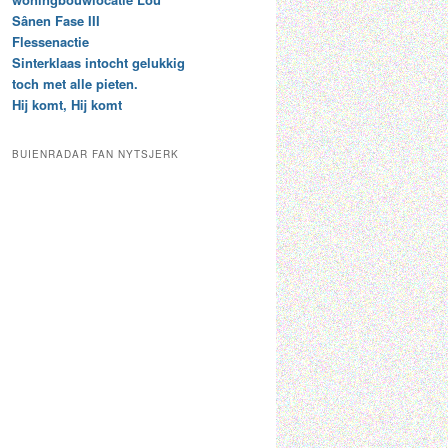
t
e
Sânen Fase III
a
p
Flessenactie
r
a
Sinterklaas intocht gelukkig
c
a
toch met alle pieten.
h
l
Hij komt, Hij komt
i
d
e
e
f
c
BUIENRADAR FAN NYTSJERK
a
t
e
g
o
r
i
e