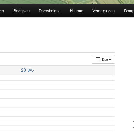
en
Bedrijven
Dorpsbelang
Historie
Verenigingen
Doarp
Dag
23
WO