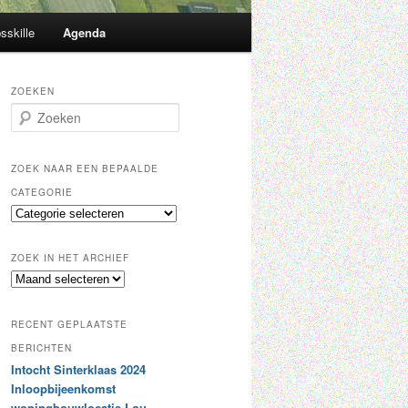
sskille
Agenda
ZOEKEN
Z
o
e
k
ZOEK NAAR EEN BEPAALDE
e
CATEGORIE
n
Z
o
e
ZOEK IN HET ARCHIEF
k
Z
n
o
a
e
a
RECENT GEPLAATSTE
k
r
i
BERICHTEN
e
n
Intocht Sinterklaas 2024
e
h
n
Inloopbijeenkomst
e
b
woningbouwlocatie Lou