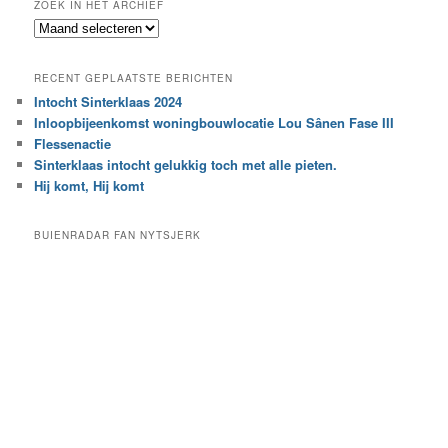
ZOEK IN HET ARCHIEF
k
Z
n
o
a
e
a
RECENT GEPLAATSTE BERICHTEN
k
r
Intocht Sinterklaas 2024
i
e
Inloopbijeenkomst woningbouwlocatie Lou Sânen Fase III
n
e
h
Flessenactie
n
e
Sinterklaas intocht gelukkig toch met alle pieten.
b
t
e
Hij komt, Hij komt
a
p
r
a
BUIENRADAR FAN NYTSJERK
c
a
h
l
i
d
e
e
f
c
a
t
e
g
o
r