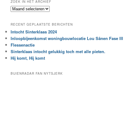
ZOEK IN HET ARCHIEF
k
Z
n
o
a
e
a
RECENT GEPLAATSTE BERICHTEN
k
r
Intocht Sinterklaas 2024
i
e
Inloopbijeenkomst woningbouwlocatie Lou Sânen Fase III
n
e
h
Flessenactie
n
e
Sinterklaas intocht gelukkig toch met alle pieten.
b
t
e
Hij komt, Hij komt
a
p
r
a
BUIENRADAR FAN NYTSJERK
c
a
h
l
i
d
e
e
f
c
a
t
e
g
o
r