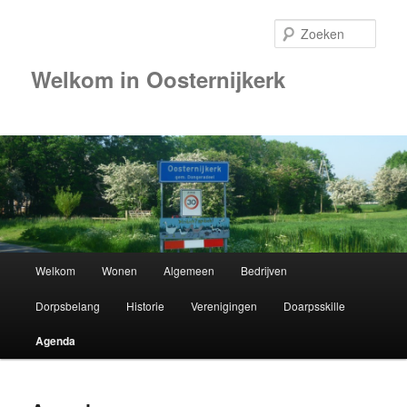
Zoek
Welkom in Oosternijkerk
00:00
01:00
02:00
Hoofdmenu
Welkom
Wonen
Algemeen
Bedrijven
Spring
03:00
Dorpsbelang
Historie
Verenigingen
Doarpsskille
naar
04:00
Agenda
de
05:00
primaire