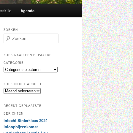
sskille
Agenda
ZOEKEN
Z
o
e
k
ZOEK NAAR EEN BEPAALDE
e
CATEGORIE
n
Z
o
e
ZOEK IN HET ARCHIEF
k
Z
n
o
a
e
a
RECENT GEPLAATSTE
k
r
i
BERICHTEN
e
n
Intocht Sinterklaas 2024
e
h
n
Inloopbijeenkomst
e
b
woningbouwlocatie Lou