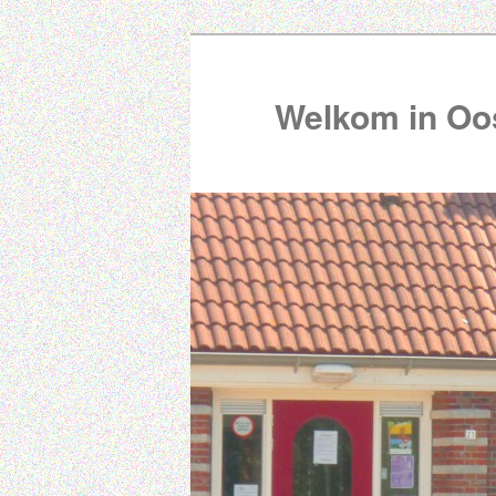
Welkom in Oos
00:00
01:00
02:00
03:00