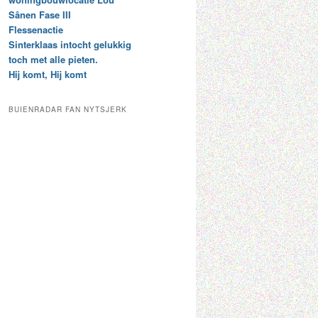
t
e
Sânen Fase III
a
p
Flessenactie
r
a
Sinterklaas intocht gelukkig
c
a
toch met alle pieten.
h
l
Hij komt, Hij komt
i
d
e
e
f
c
BUIENRADAR FAN NYTSJERK
a
t
e
g
o
r
i
e