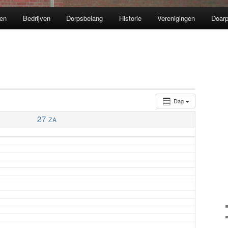
en
Bedrijven
Dorpsbelang
Historie
Verenigingen
Doarp
Dag
27
ZA