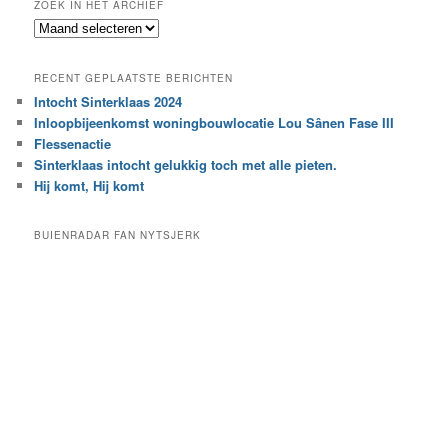
ZOEK IN HET ARCHIEF
k
Z
n
o
a
e
a
RECENT GEPLAATSTE BERICHTEN
k
r
Intocht Sinterklaas 2024
i
e
Inloopbijeenkomst woningbouwlocatie Lou Sânen Fase III
n
e
h
Flessenactie
n
e
Sinterklaas intocht gelukkig toch met alle pieten.
b
t
e
Hij komt, Hij komt
a
p
r
a
BUIENRADAR FAN NYTSJERK
c
a
h
l
i
d
e
e
f
c
a
t
e
g
o
r