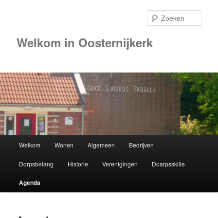
Zoek
Welkom in Oosternijkerk
00:00
01:00
02:00
Hoofdmenu
Welkom
Wonen
Algemeen
Bedrijven
Spring
03:00
Dorpsbelang
Historie
Verenigingen
Doarpsskille
naar
04:00
Agenda
de
05:00
primaire