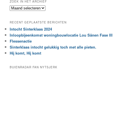
ZOEK IN HET ARCHIEF
k
Z
n
o
a
e
a
RECENT GEPLAATSTE BERICHTEN
k
r
Intocht Sinterklaas 2024
i
e
Inloopbijeenkomst woningbouwlocatie Lou Sânen Fase III
n
e
h
Flessenactie
n
e
Sinterklaas intocht gelukkig toch met alle pieten.
b
t
e
Hij komt, Hij komt
a
p
r
a
BUIENRADAR FAN NYTSJERK
c
a
h
l
i
d
e
e
f
c
a
t
e
g
o
r