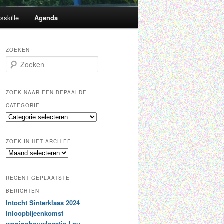
sskille
Agenda
ZOEKEN
Z
o
e
k
ZOEK NAAR EEN BEPAALDE
e
CATEGORIE
n
Z
o
e
ZOEK IN HET ARCHIEF
k
Z
n
o
a
e
a
RECENT GEPLAATSTE
k
r
i
BERICHTEN
e
n
Intocht Sinterklaas 2024
e
h
n
Inloopbijeenkomst
e
b
woningbouwlocatie Lou