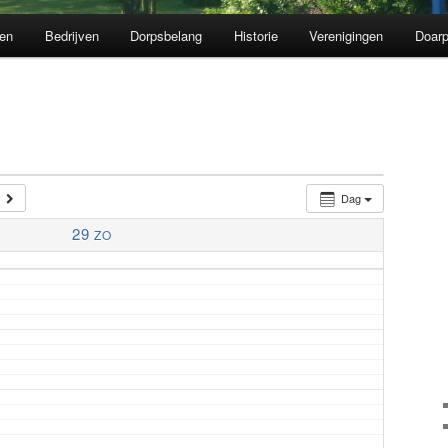
en
Bedrijven
Dorpsbelang
Historie
Verenigingen
Doarp
Dag
29
ZO