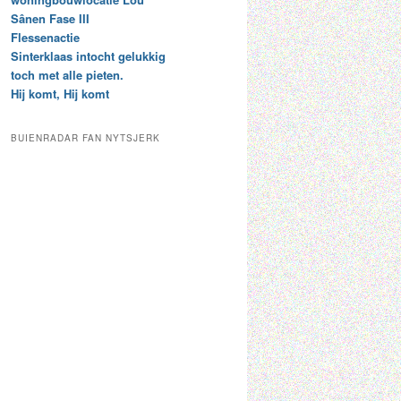
t
e
Sânen Fase III
a
p
Flessenactie
r
a
Sinterklaas intocht gelukkig
c
a
toch met alle pieten.
h
l
Hij komt, Hij komt
i
d
e
e
f
c
BUIENRADAR FAN NYTSJERK
a
t
e
g
o
r
i
e