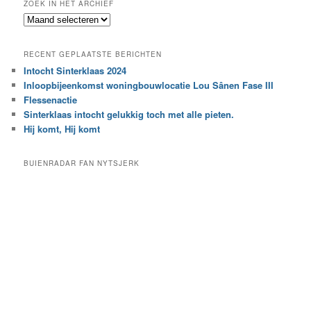
ZOEK IN HET ARCHIEF
k
Z
n
o
a
e
a
RECENT GEPLAATSTE BERICHTEN
k
r
Intocht Sinterklaas 2024
i
e
Inloopbijeenkomst woningbouwlocatie Lou Sânen Fase III
n
e
h
Flessenactie
n
e
Sinterklaas intocht gelukkig toch met alle pieten.
b
t
e
Hij komt, Hij komt
a
p
r
a
BUIENRADAR FAN NYTSJERK
c
a
h
l
i
d
e
e
f
c
a
t
e
g
o
r