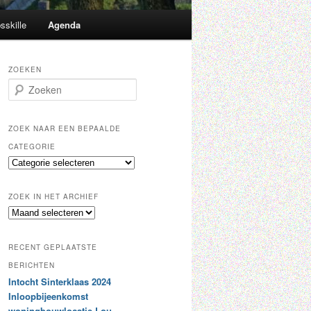
sskille
Agenda
ZOEKEN
Z
o
e
k
ZOEK NAAR EEN BEPAALDE
e
CATEGORIE
n
Z
o
e
ZOEK IN HET ARCHIEF
k
Z
n
o
a
e
a
RECENT GEPLAATSTE
k
r
i
BERICHTEN
e
n
Intocht Sinterklaas 2024
e
h
n
Inloopbijeenkomst
e
b
woningbouwlocatie Lou