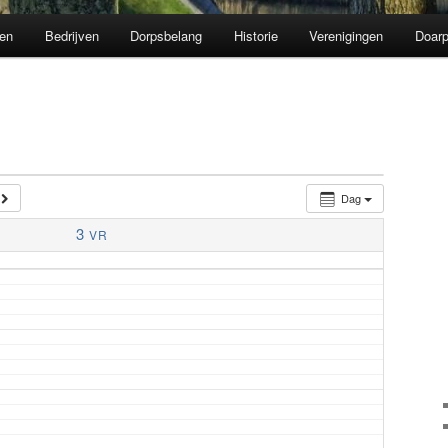
en
Bedrijven
Dorpsbelang
Historie
Verenigingen
Doarp
Dag
3
VR