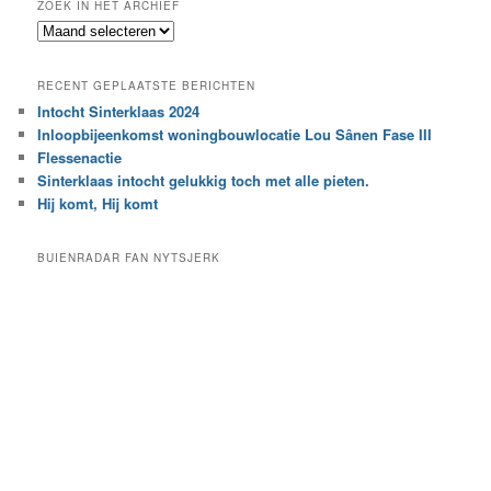
ZOEK IN HET ARCHIEF
k
Z
n
o
a
e
a
RECENT GEPLAATSTE BERICHTEN
k
r
Intocht Sinterklaas 2024
i
e
Inloopbijeenkomst woningbouwlocatie Lou Sânen Fase III
n
e
h
Flessenactie
n
e
Sinterklaas intocht gelukkig toch met alle pieten.
b
t
e
Hij komt, Hij komt
a
p
r
a
BUIENRADAR FAN NYTSJERK
c
a
h
l
i
d
e
e
f
c
a
t
e
g
o
r