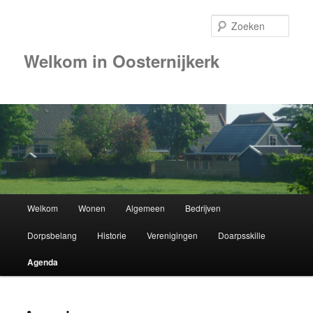
Zoek
Welkom in Oosternijkerk
00:00
01:00
02:00
Hoofdmenu
Welkom
Wonen
Algemeen
Bedrijven
Spring
03:00
Dorpsbelang
Historie
Verenigingen
Doarpsskille
naar
04:00
Agenda
de
05:00
primaire