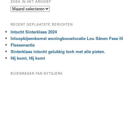
ZOEK IN HET ARCHIEF
k
Z
n
o
a
e
a
RECENT GEPLAATSTE BERICHTEN
k
r
Intocht Sinterklaas 2024
i
e
Inloopbijeenkomst woningbouwlocatie Lou Sânen Fase III
n
e
h
Flessenactie
n
e
Sinterklaas intocht gelukkig toch met alle pieten.
b
t
e
Hij komt, Hij komt
a
p
r
a
BUIENRADAR FAN NYTSJERK
c
a
h
l
i
d
e
e
f
c
a
t
e
g
o
r