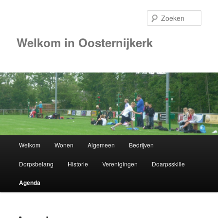
Zoek
Welkom in Oosternijkerk
00:00
01:00
02:00
Hoofdmenu
Welkom
Wonen
Algemeen
Bedrijven
Spring
03:00
Dorpsbelang
Historie
Verenigingen
Doarpsskille
naar
04:00
Agenda
de
05:00
primaire