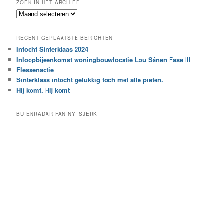
ZOEK IN HET ARCHIEF
k
Z
n
o
a
e
a
RECENT GEPLAATSTE BERICHTEN
k
r
Intocht Sinterklaas 2024
i
e
Inloopbijeenkomst woningbouwlocatie Lou Sânen Fase III
n
e
h
Flessenactie
n
e
Sinterklaas intocht gelukkig toch met alle pieten.
b
t
e
Hij komt, Hij komt
a
p
r
a
BUIENRADAR FAN NYTSJERK
c
a
h
l
i
d
e
e
f
c
a
t
e
g
o
r