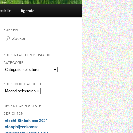
sskille
Agenda
ZOEKEN
Z
o
e
k
ZOEK NAAR EEN BEPAALDE
e
CATEGORIE
n
Z
o
e
ZOEK IN HET ARCHIEF
k
Z
n
o
a
e
a
RECENT GEPLAATSTE
k
r
i
BERICHTEN
e
n
Intocht Sinterklaas 2024
e
h
n
Inloopbijeenkomst
e
b
woningbouwlocatie Lou