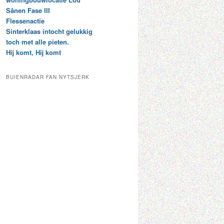
t
e
Sânen Fase III
a
p
Flessenactie
r
a
Sinterklaas intocht gelukkig
c
a
toch met alle pieten.
h
l
Hij komt, Hij komt
i
d
e
e
f
c
BUIENRADAR FAN NYTSJERK
a
t
e
g
o
r
i
e