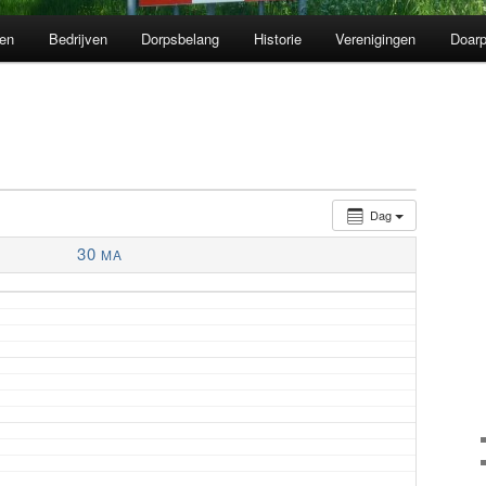
en
Bedrijven
Dorpsbelang
Historie
Verenigingen
Doarp
Dag
30
MA