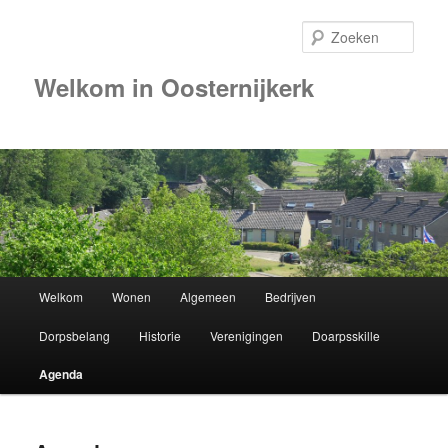
Zoek
Welkom in Oosternijkerk
00:00
01:00
02:00
Hoofdmenu
Welkom
Wonen
Algemeen
Bedrijven
Spring
03:00
Dorpsbelang
Historie
Verenigingen
Doarpsskille
naar
04:00
Agenda
de
05:00
primaire