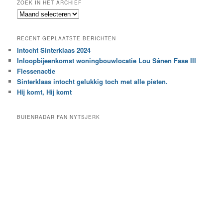
ZOEK IN HET ARCHIEF
k
Z
n
o
a
e
a
RECENT GEPLAATSTE BERICHTEN
k
r
Intocht Sinterklaas 2024
i
e
Inloopbijeenkomst woningbouwlocatie Lou Sânen Fase III
n
e
h
Flessenactie
n
e
Sinterklaas intocht gelukkig toch met alle pieten.
b
t
e
Hij komt, Hij komt
a
p
r
a
BUIENRADAR FAN NYTSJERK
c
a
h
l
i
d
e
e
f
c
a
t
e
g
o
r