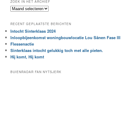
ZOEK IN HET ARCHIEF
k
Z
n
o
a
e
a
RECENT GEPLAATSTE BERICHTEN
k
r
Intocht Sinterklaas 2024
i
e
Inloopbijeenkomst woningbouwlocatie Lou Sânen Fase III
n
e
h
Flessenactie
n
e
Sinterklaas intocht gelukkig toch met alle pieten.
b
t
e
Hij komt, Hij komt
a
p
r
a
BUIENRADAR FAN NYTSJERK
c
a
h
l
i
d
e
e
f
c
a
t
e
g
o
r