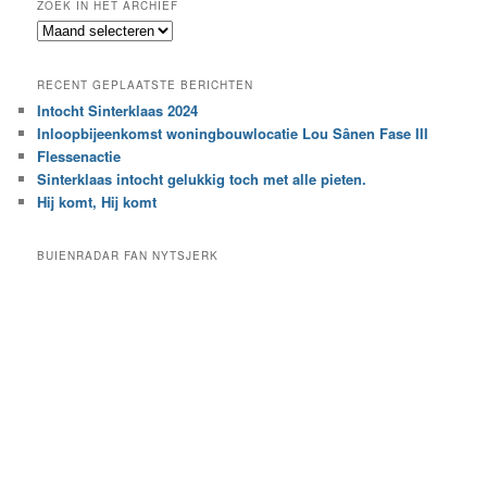
ZOEK IN HET ARCHIEF
k
Z
n
o
a
e
a
RECENT GEPLAATSTE BERICHTEN
k
r
Intocht Sinterklaas 2024
i
e
Inloopbijeenkomst woningbouwlocatie Lou Sânen Fase III
n
e
h
Flessenactie
n
e
Sinterklaas intocht gelukkig toch met alle pieten.
b
t
e
Hij komt, Hij komt
a
p
r
a
BUIENRADAR FAN NYTSJERK
c
a
h
l
i
d
e
e
f
c
a
t
e
g
o
r