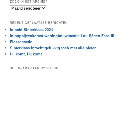
ZOEK IN HET ARCHIEF
k
Z
n
o
a
e
a
RECENT GEPLAATSTE BERICHTEN
k
r
Intocht Sinterklaas 2024
i
e
Inloopbijeenkomst woningbouwlocatie Lou Sânen Fase III
n
e
h
Flessenactie
n
e
Sinterklaas intocht gelukkig toch met alle pieten.
b
t
e
Hij komt, Hij komt
a
p
r
a
BUIENRADAR FAN NYTSJERK
c
a
h
l
i
d
e
e
f
c
a
t
e
g
o
r