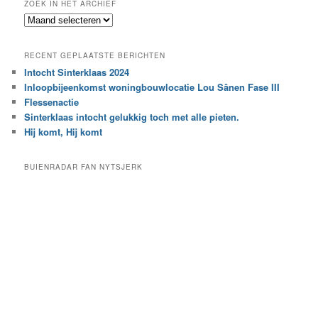
ZOEK IN HET ARCHIEF
k
Z
n
o
a
e
a
RECENT GEPLAATSTE BERICHTEN
k
r
Intocht Sinterklaas 2024
i
e
Inloopbijeenkomst woningbouwlocatie Lou Sânen Fase III
n
e
h
Flessenactie
n
e
Sinterklaas intocht gelukkig toch met alle pieten.
b
t
e
Hij komt, Hij komt
a
p
r
a
BUIENRADAR FAN NYTSJERK
c
a
h
l
i
d
e
e
f
c
a
t
e
g
o
r