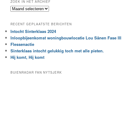
ZOEK IN HET ARCHIEF
k
Z
n
o
a
e
a
RECENT GEPLAATSTE BERICHTEN
k
r
Intocht Sinterklaas 2024
i
e
Inloopbijeenkomst woningbouwlocatie Lou Sânen Fase III
n
e
h
Flessenactie
n
e
Sinterklaas intocht gelukkig toch met alle pieten.
b
t
e
Hij komt, Hij komt
a
p
r
a
BUIENRADAR FAN NYTSJERK
c
a
h
l
i
d
e
e
f
c
a
t
e
g
o
r