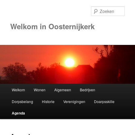
Zoek
Welkom in Oosternijkerk
00:00
01:00
02:00
Hoofdmenu
Welkom
Wonen
Algemeen
Bedrijven
Spring
03:00
Dorpsbelang
Historie
Verenigingen
Doarpsskille
naar
04:00
Agenda
de
05:00
primaire