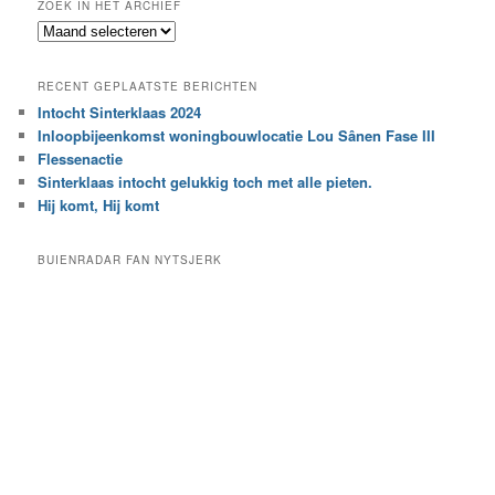
ZOEK IN HET ARCHIEF
k
Z
n
o
a
e
a
RECENT GEPLAATSTE BERICHTEN
k
r
Intocht Sinterklaas 2024
i
e
Inloopbijeenkomst woningbouwlocatie Lou Sânen Fase III
n
e
h
Flessenactie
n
e
Sinterklaas intocht gelukkig toch met alle pieten.
b
t
e
Hij komt, Hij komt
a
p
r
a
BUIENRADAR FAN NYTSJERK
c
a
h
l
i
d
e
e
f
c
a
t
e
g
o
r