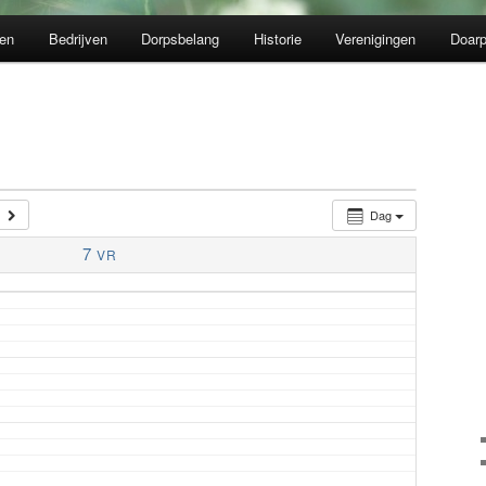
en
Bedrijven
Dorpsbelang
Historie
Verenigingen
Doarp
Dag
7
VR