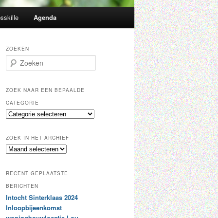
sskille
Agenda
ZOEKEN
Z
o
e
k
ZOEK NAAR EEN BEPAALDE
e
CATEGORIE
n
Z
o
e
ZOEK IN HET ARCHIEF
k
Z
n
o
a
e
a
RECENT GEPLAATSTE
k
r
i
BERICHTEN
e
n
Intocht Sinterklaas 2024
e
h
n
Inloopbijeenkomst
e
b
woningbouwlocatie Lou