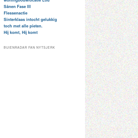
t
e
Sânen Fase III
a
p
Flessenactie
r
a
Sinterklaas intocht gelukkig
c
a
toch met alle pieten.
h
l
Hij komt, Hij komt
i
d
e
e
f
c
BUIENRADAR FAN NYTSJERK
a
t
e
g
o
r
i
e