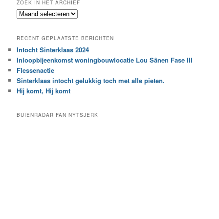
ZOEK IN HET ARCHIEF
k
Z
n
o
a
e
a
RECENT GEPLAATSTE BERICHTEN
k
r
Intocht Sinterklaas 2024
i
e
Inloopbijeenkomst woningbouwlocatie Lou Sânen Fase III
n
e
h
Flessenactie
n
e
Sinterklaas intocht gelukkig toch met alle pieten.
b
t
e
Hij komt, Hij komt
a
p
r
a
BUIENRADAR FAN NYTSJERK
c
a
h
l
i
d
e
e
f
c
a
t
e
g
o
r