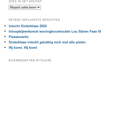
ZOEK IN HET ARCHIEF
k
Z
n
o
a
e
a
RECENT GEPLAATSTE BERICHTEN
k
r
Intocht Sinterklaas 2024
i
e
Inloopbijeenkomst woningbouwlocatie Lou Sânen Fase III
n
e
h
Flessenactie
n
e
Sinterklaas intocht gelukkig toch met alle pieten.
b
t
e
Hij komt, Hij komt
a
p
r
a
BUIENRADAR FAN NYTSJERK
c
a
h
l
i
d
e
e
f
c
a
t
e
g
o
r