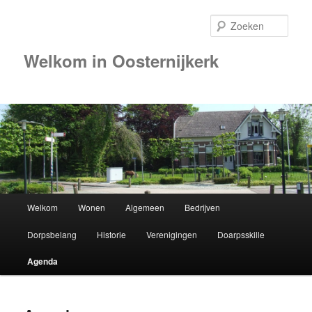
Zoek
Welkom in Oosternijkerk
00:00
01:00
02:00
Hoofdmenu
Welkom
Wonen
Algemeen
Bedrijven
Spring
03:00
Dorpsbelang
Historie
Verenigingen
Doarpsskille
naar
04:00
Agenda
de
05:00
primaire