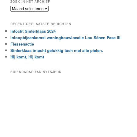
ZOEK IN HET ARCHIEF
k
Z
n
o
a
e
a
RECENT GEPLAATSTE BERICHTEN
k
r
Intocht Sinterklaas 2024
i
e
Inloopbijeenkomst woningbouwlocatie Lou Sânen Fase III
n
e
h
Flessenactie
n
e
Sinterklaas intocht gelukkig toch met alle pieten.
b
t
e
Hij komt, Hij komt
a
p
r
a
BUIENRADAR FAN NYTSJERK
c
a
h
l
i
d
e
e
f
c
a
t
e
g
o
r