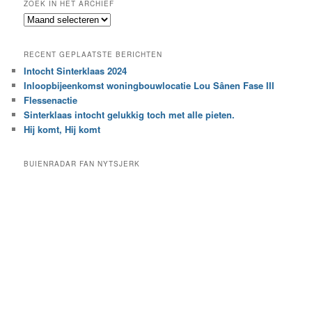
ZOEK IN HET ARCHIEF
k
Z
n
o
a
e
a
RECENT GEPLAATSTE BERICHTEN
k
r
Intocht Sinterklaas 2024
i
e
Inloopbijeenkomst woningbouwlocatie Lou Sânen Fase III
n
e
h
Flessenactie
n
e
Sinterklaas intocht gelukkig toch met alle pieten.
b
t
e
Hij komt, Hij komt
a
p
r
a
BUIENRADAR FAN NYTSJERK
c
a
h
l
i
d
e
e
f
c
a
t
e
g
o
r