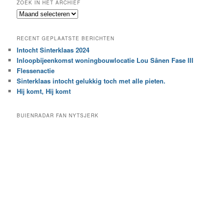
ZOEK IN HET ARCHIEF
k
Z
n
o
a
e
a
RECENT GEPLAATSTE BERICHTEN
k
r
Intocht Sinterklaas 2024
i
e
Inloopbijeenkomst woningbouwlocatie Lou Sânen Fase III
n
e
h
Flessenactie
n
e
Sinterklaas intocht gelukkig toch met alle pieten.
b
t
e
Hij komt, Hij komt
a
p
r
a
BUIENRADAR FAN NYTSJERK
c
a
h
l
i
d
e
e
f
c
a
t
e
g
o
r