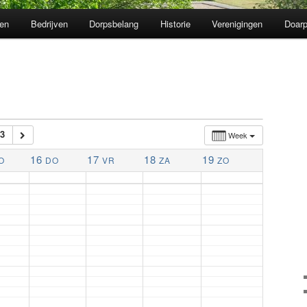
en
Bedrijven
Dorpsbelang
Historie
Verenigingen
Doarp
3
Week
16
17
18
19
O
DO
VR
ZA
ZO