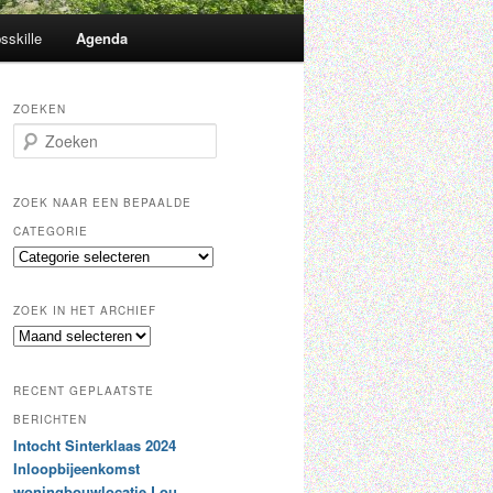
sskille
Agenda
ZOEKEN
Z
o
e
k
ZOEK NAAR EEN BEPAALDE
e
CATEGORIE
n
Z
o
e
ZOEK IN HET ARCHIEF
k
Z
n
o
a
e
a
RECENT GEPLAATSTE
k
r
i
BERICHTEN
e
n
Intocht Sinterklaas 2024
e
h
n
Inloopbijeenkomst
e
b
woningbouwlocatie Lou