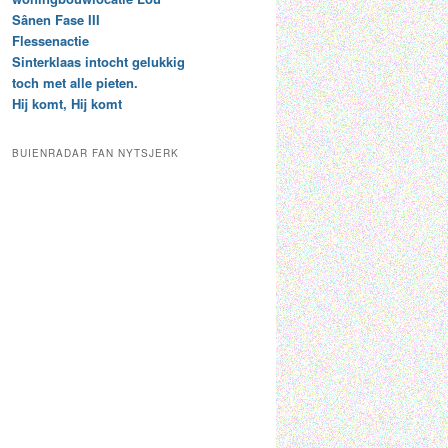
t
e
Sânen Fase III
a
p
Flessenactie
r
a
Sinterklaas intocht gelukkig
c
a
toch met alle pieten.
h
l
Hij komt, Hij komt
i
d
e
e
f
c
BUIENRADAR FAN NYTSJERK
a
t
e
g
o
r
i
e