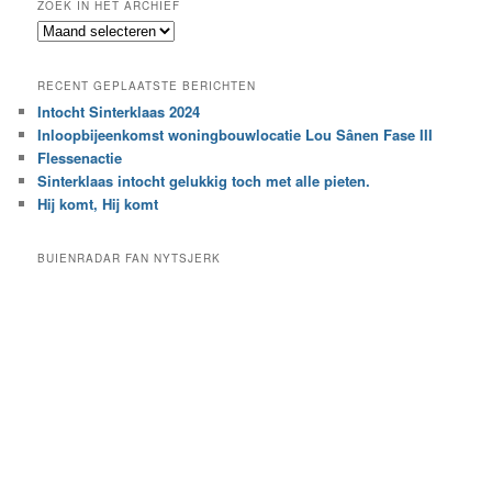
ZOEK IN HET ARCHIEF
k
Z
n
o
a
e
a
RECENT GEPLAATSTE BERICHTEN
k
r
Intocht Sinterklaas 2024
i
e
Inloopbijeenkomst woningbouwlocatie Lou Sânen Fase III
n
e
h
Flessenactie
n
e
Sinterklaas intocht gelukkig toch met alle pieten.
b
t
e
Hij komt, Hij komt
a
p
r
a
BUIENRADAR FAN NYTSJERK
c
a
h
l
i
d
e
e
f
c
a
t
e
g
o
r