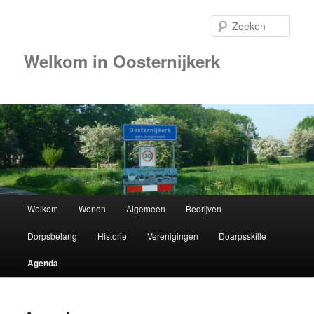
Zoek
Welkom in Oosternijkerk
00:00
01:00
02:00
Hoofdmenu
Welkom
Wonen
Algemeen
Bedrijven
Spring
03:00
Dorpsbelang
Historie
Verenigingen
Doarpsskille
naar
04:00
Agenda
de
05:00
primaire