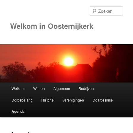
Zoek
Welkom in Oosternijkerk
00:00
01:00
02:00
Hoofdmenu
Welkom
Wonen
Algemeen
Bedrijven
Spring
03:00
Dorpsbelang
Historie
Verenigingen
Doarpsskille
naar
04:00
Agenda
de
05:00
primaire