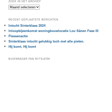
ZOEK IN HET ARCHIEF
k
Z
n
o
a
e
a
RECENT GEPLAATSTE BERICHTEN
k
r
Intocht Sinterklaas 2024
i
e
Inloopbijeenkomst woningbouwlocatie Lou Sânen Fase III
n
e
h
Flessenactie
n
e
Sinterklaas intocht gelukkig toch met alle pieten.
b
t
e
Hij komt, Hij komt
a
p
r
a
BUIENRADAR FAN NYTSJERK
c
a
h
l
i
d
e
e
f
c
a
t
e
g
o
r