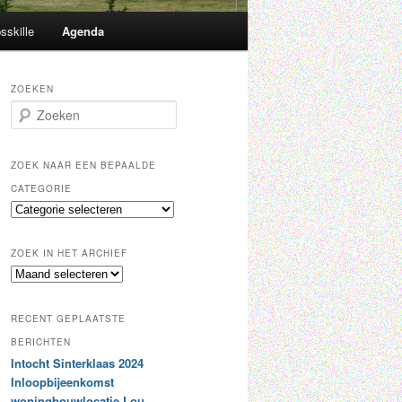
sskille
Agenda
ZOEKEN
Z
o
e
k
ZOEK NAAR EEN BEPAALDE
e
CATEGORIE
n
Z
o
e
ZOEK IN HET ARCHIEF
k
Z
n
o
a
e
a
RECENT GEPLAATSTE
k
r
i
BERICHTEN
e
n
Intocht Sinterklaas 2024
e
h
n
Inloopbijeenkomst
e
b
woningbouwlocatie Lou