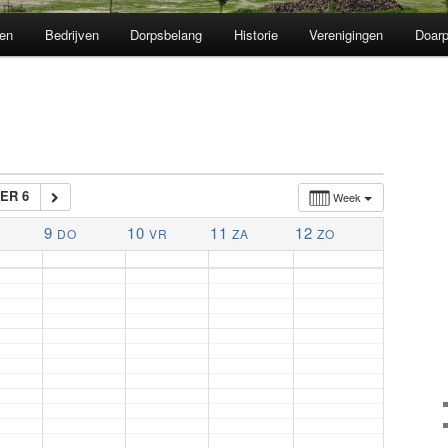
en
Bedrijven
Dorpsbelang
Historie
Verenigingen
Doarp
ER 6
Week
9
10
11
12
DO
VR
ZA
ZO