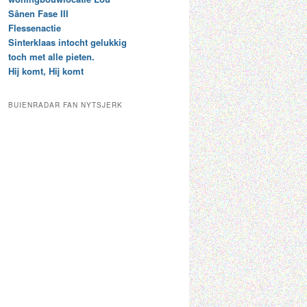
t
e
Sânen Fase III
a
p
Flessenactie
r
a
Sinterklaas intocht gelukkig
c
a
toch met alle pieten.
h
l
Hij komt, Hij komt
i
d
e
e
f
c
BUIENRADAR FAN NYTSJERK
a
t
e
g
o
r
i
e