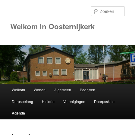
Zoek
Welkom in Oosternijkerk
00:00
01:00
02:00
Hoofdmenu
Welkom
Wonen
Algemeen
Bedrijven
Spring
03:00
Dorpsbelang
Historie
Verenigingen
Doarpsskille
naar
04:00
Agenda
de
05:00
primaire