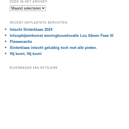
ZOEK IN HET ARCHIEF
k
Z
n
o
a
e
a
RECENT GEPLAATSTE BERICHTEN
k
r
Intocht Sinterklaas 2024
i
e
Inloopbijeenkomst woningbouwlocatie Lou Sânen Fase III
n
e
h
Flessenactie
n
e
Sinterklaas intocht gelukkig toch met alle pieten.
b
t
e
Hij komt, Hij komt
a
p
r
a
BUIENRADAR FAN NYTSJERK
c
a
h
l
i
d
e
e
f
c
a
t
e
g
o
r