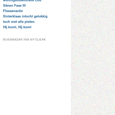
t
e
Sânen Fase III
a
p
Flessenactie
r
a
Sinterklaas intocht gelukkig
c
a
toch met alle pieten.
h
l
Hij komt, Hij komt
i
d
e
e
f
c
BUIENRADAR FAN NYTSJERK
a
t
e
g
o
r
i
e