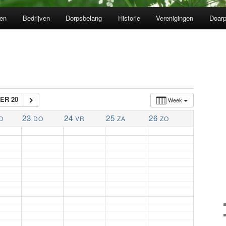
en
Bedrijven
Dorpsbelang
Historie
Verenigingen
Doarp
ER 20
Week
23
24
25
26
O
DO
VR
ZA
ZO