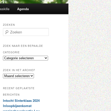
sskille
Agenda
ZOEKEN
Z
o
e
k
ZOEK NAAR EEN BEPAALDE
e
CATEGORIE
n
Z
o
e
ZOEK IN HET ARCHIEF
k
Z
n
o
a
e
a
RECENT GEPLAATSTE
k
r
i
BERICHTEN
e
n
Intocht Sinterklaas 2024
e
h
n
Inloopbijeenkomst
e
b
woningbouwlocatie Lou