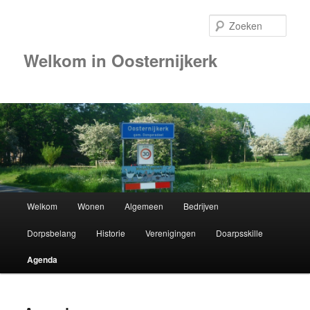
Zoek
Welkom in Oosternijkerk
00:00
01:00
02:00
Hoofdmenu
Welkom
Wonen
Algemeen
Bedrijven
Spring
03:00
Dorpsbelang
Historie
Verenigingen
Doarpsskille
naar
04:00
Agenda
de
05:00
primaire