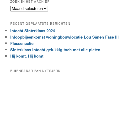
ZOEK IN HET ARCHIEF
k
Z
n
o
a
e
a
RECENT GEPLAATSTE BERICHTEN
k
r
Intocht Sinterklaas 2024
i
e
Inloopbijeenkomst woningbouwlocatie Lou Sânen Fase III
n
e
h
Flessenactie
n
e
Sinterklaas intocht gelukkig toch met alle pieten.
b
t
e
Hij komt, Hij komt
a
p
r
a
BUIENRADAR FAN NYTSJERK
c
a
h
l
i
d
e
e
f
c
a
t
e
g
o
r