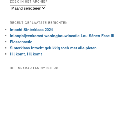
ZOEK IN HET ARCHIEF
k
Z
n
o
a
e
a
RECENT GEPLAATSTE BERICHTEN
k
r
Intocht Sinterklaas 2024
i
e
Inloopbijeenkomst woningbouwlocatie Lou Sânen Fase III
n
e
h
Flessenactie
n
e
Sinterklaas intocht gelukkig toch met alle pieten.
b
t
e
Hij komt, Hij komt
a
p
r
a
BUIENRADAR FAN NYTSJERK
c
a
h
l
i
d
e
e
f
c
a
t
e
g
o
r