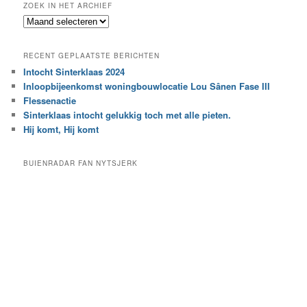
ZOEK IN HET ARCHIEF
k
Z
n
o
a
e
a
RECENT GEPLAATSTE BERICHTEN
k
r
Intocht Sinterklaas 2024
i
e
Inloopbijeenkomst woningbouwlocatie Lou Sânen Fase III
n
e
h
Flessenactie
n
e
Sinterklaas intocht gelukkig toch met alle pieten.
b
t
e
Hij komt, Hij komt
a
p
r
a
BUIENRADAR FAN NYTSJERK
c
a
h
l
i
d
e
e
f
c
a
t
e
g
o
r