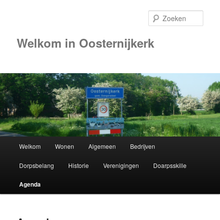
Zoek
Welkom in Oosternijkerk
00:00
01:00
01:00
Ropta
Boys
26ste
02:00
crossloo
p
Hoofdmenu
Welkom
Wonen
Algemeen
Bedrijven
Spring
03:00
Dorpsbelang
Historie
Verenigingen
Doarpsskille
naar
04:00
Agenda
de
05:00
primaire