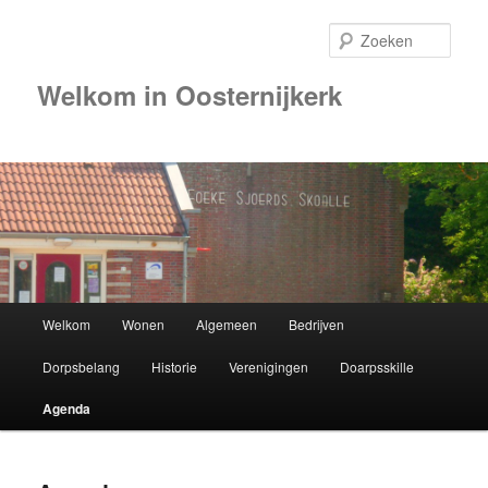
Zoek
Welkom in Oosternijkerk
00:00
01:00
02:00
Hoofdmenu
Welkom
Wonen
Algemeen
Bedrijven
Spring
03:00
Dorpsbelang
Historie
Verenigingen
Doarpsskille
naar
04:00
Agenda
de
05:00
primaire