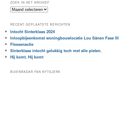
ZOEK IN HET ARCHIEF
k
Z
n
o
a
e
a
RECENT GEPLAATSTE BERICHTEN
k
r
Intocht Sinterklaas 2024
i
e
Inloopbijeenkomst woningbouwlocatie Lou Sânen Fase III
n
e
h
Flessenactie
n
e
Sinterklaas intocht gelukkig toch met alle pieten.
b
t
e
Hij komt, Hij komt
a
p
r
a
BUIENRADAR FAN NYTSJERK
c
a
h
l
i
d
e
e
f
c
a
t
e
g
o
r