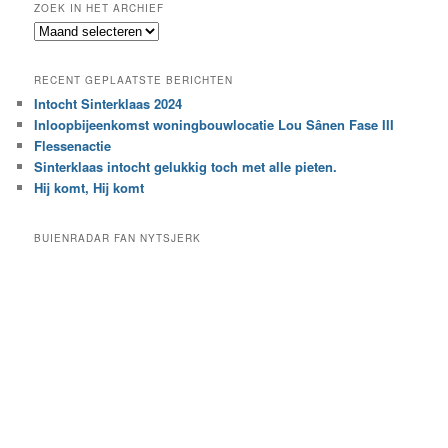
ZOEK IN HET ARCHIEF
k
Z
n
o
a
e
a
RECENT GEPLAATSTE BERICHTEN
k
r
Intocht Sinterklaas 2024
i
e
Inloopbijeenkomst woningbouwlocatie Lou Sânen Fase III
n
e
h
Flessenactie
n
e
Sinterklaas intocht gelukkig toch met alle pieten.
b
t
e
Hij komt, Hij komt
a
p
r
a
BUIENRADAR FAN NYTSJERK
c
a
h
l
i
d
e
e
f
c
a
t
e
g
o
r