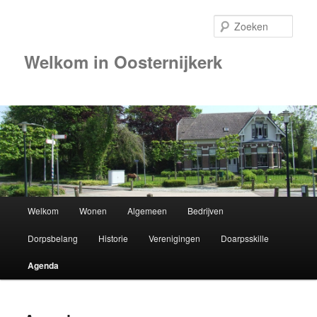
Zoek
Welkom in Oosternijkerk
00:00
01:00
02:00
Hoofdmenu
Welkom
Wonen
Algemeen
Bedrijven
Spring
03:00
Dorpsbelang
Historie
Verenigingen
Doarpsskille
naar
04:00
Agenda
de
05:00
primaire