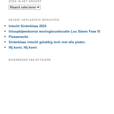
ZOEK IN HET ARCHIEF
k
Z
n
o
a
e
a
RECENT GEPLAATSTE BERICHTEN
k
r
Intocht Sinterklaas 2024
i
e
Inloopbijeenkomst woningbouwlocatie Lou Sânen Fase III
n
e
h
Flessenactie
n
e
Sinterklaas intocht gelukkig toch met alle pieten.
b
t
e
Hij komt, Hij komt
a
p
r
a
BUIENRADAR FAN NYTSJERK
c
a
h
l
i
d
e
e
f
c
a
t
e
g
o
r