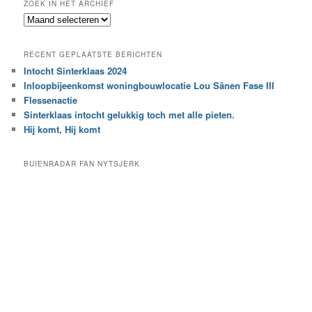
ZOEK IN HET ARCHIEF
k
Z
n
o
a
e
a
RECENT GEPLAATSTE BERICHTEN
k
r
Intocht Sinterklaas 2024
i
e
Inloopbijeenkomst woningbouwlocatie Lou Sânen Fase III
n
e
h
Flessenactie
n
e
Sinterklaas intocht gelukkig toch met alle pieten.
b
t
e
Hij komt, Hij komt
a
p
r
a
BUIENRADAR FAN NYTSJERK
c
a
h
l
i
d
e
e
f
c
a
t
e
g
o
r