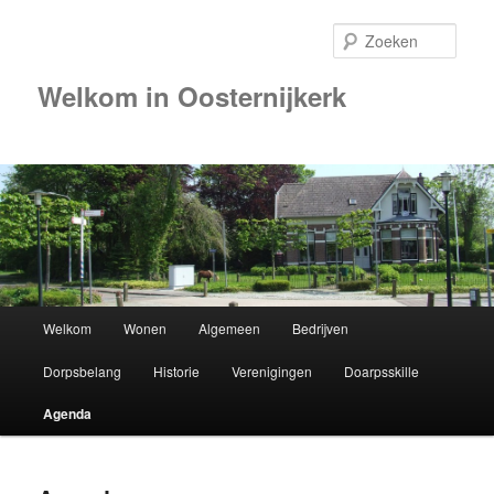
Zoek
Welkom in Oosternijkerk
00:00
01:00
02:00
Hoofdmenu
Welkom
Wonen
Algemeen
Bedrijven
Spring
03:00
Dorpsbelang
Historie
Verenigingen
Doarpsskille
naar
04:00
Agenda
de
05:00
primaire