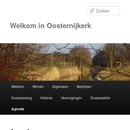
Zoek
Welkom in Oosternijkerk
00:00
01:00
02:00
Hoofdmenu
Welkom
Wonen
Algemeen
Bedrijven
Spring
03:00
Dorpsbelang
Historie
Verenigingen
Doarpsskille
naar
04:00
Agenda
de
05:00
primaire