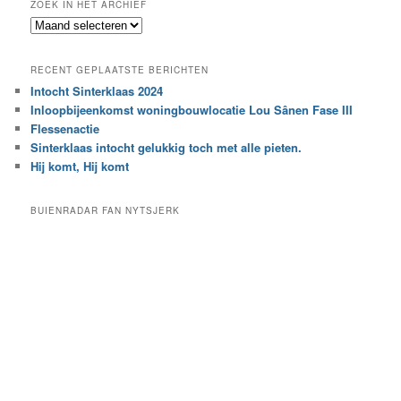
ZOEK IN HET ARCHIEF
k
Z
n
o
a
e
a
RECENT GEPLAATSTE BERICHTEN
k
r
Intocht Sinterklaas 2024
i
e
Inloopbijeenkomst woningbouwlocatie Lou Sânen Fase III
n
e
h
Flessenactie
n
e
Sinterklaas intocht gelukkig toch met alle pieten.
b
t
e
Hij komt, Hij komt
a
p
r
a
BUIENRADAR FAN NYTSJERK
c
a
h
l
i
d
e
e
f
c
a
t
e
g
o
r