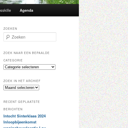
sskille
Agenda
ZOEKEN
Z
o
e
k
ZOEK NAAR EEN BEPAALDE
e
CATEGORIE
n
Z
o
e
ZOEK IN HET ARCHIEF
k
Z
n
o
a
e
a
RECENT GEPLAATSTE
k
r
i
BERICHTEN
e
n
Intocht Sinterklaas 2024
e
h
n
Inloopbijeenkomst
e
b
woningbouwlocatie Lou