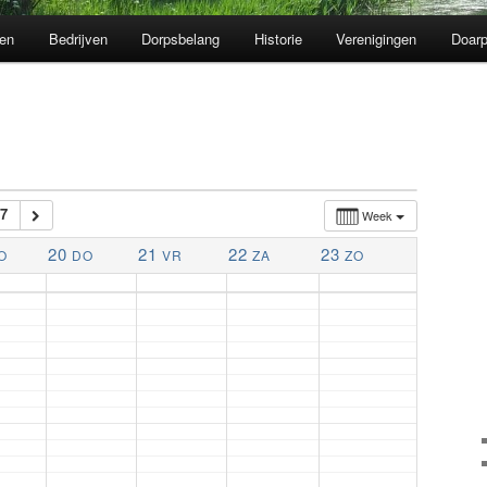
en
Bedrijven
Dorpsbelang
Historie
Verenigingen
Doarp
7
Week
20
21
22
23
O
DO
VR
ZA
ZO