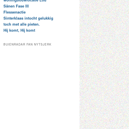
t
e
Sânen Fase III
a
p
Flessenactie
r
a
Sinterklaas intocht gelukkig
c
a
toch met alle pieten.
h
l
Hij komt, Hij komt
i
d
e
e
f
c
BUIENRADAR FAN NYTSJERK
a
t
e
g
o
r
i
e