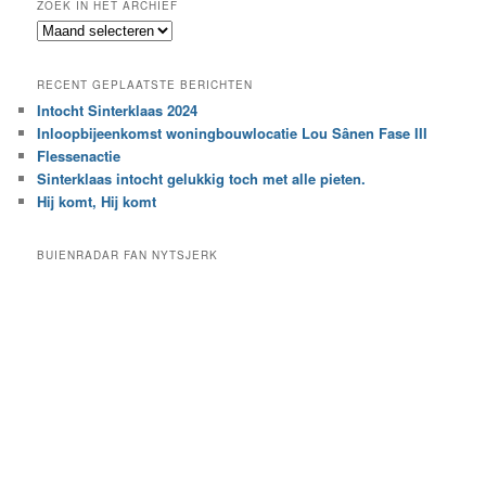
ZOEK IN HET ARCHIEF
k
Z
n
o
a
e
a
RECENT GEPLAATSTE BERICHTEN
k
r
Intocht Sinterklaas 2024
i
e
Inloopbijeenkomst woningbouwlocatie Lou Sânen Fase III
n
e
h
Flessenactie
n
e
Sinterklaas intocht gelukkig toch met alle pieten.
b
t
e
Hij komt, Hij komt
a
p
r
a
BUIENRADAR FAN NYTSJERK
c
a
h
l
i
d
e
e
f
c
a
t
e
g
o
r