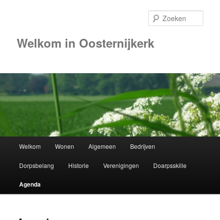
Zoek
Welkom in Oosternijkerk
00:00
01:00
02:00
Hoofdmenu
Welkom
Wonen
Algemeen
Bedrijven
Spring
03:00
Dorpsbelang
Historie
Verenigingen
Doarpsskille
naar
04:00
Agenda
de
05:00
primaire