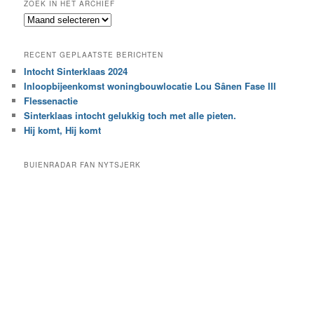
ZOEK IN HET ARCHIEF
k
Z
n
o
a
e
a
RECENT GEPLAATSTE BERICHTEN
k
r
Intocht Sinterklaas 2024
i
e
Inloopbijeenkomst woningbouwlocatie Lou Sânen Fase III
n
e
h
Flessenactie
n
e
Sinterklaas intocht gelukkig toch met alle pieten.
b
t
e
Hij komt, Hij komt
a
p
r
a
BUIENRADAR FAN NYTSJERK
c
a
h
l
i
d
e
e
f
c
a
t
e
g
o
r