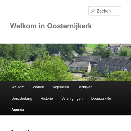
Zoek
Welkom in Oosternijkerk
00:00
01:00
02:00
Hoofdmenu
Welkom
Wonen
Algemeen
Bedrijven
Spring
03:00
Dorpsbelang
Historie
Verenigingen
Doarpsskille
naar
04:00
Agenda
de
05:00
primaire