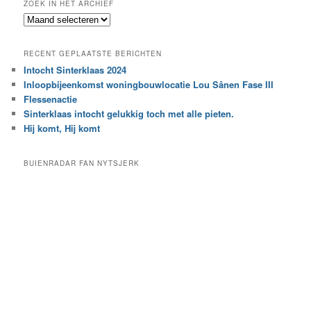
ZOEK IN HET ARCHIEF
k
Z
n
o
a
e
a
RECENT GEPLAATSTE BERICHTEN
k
r
Intocht Sinterklaas 2024
i
e
Inloopbijeenkomst woningbouwlocatie Lou Sânen Fase III
n
e
h
Flessenactie
n
e
Sinterklaas intocht gelukkig toch met alle pieten.
b
t
e
Hij komt, Hij komt
a
p
r
a
BUIENRADAR FAN NYTSJERK
c
a
h
l
i
d
e
e
f
c
a
t
e
g
o
r